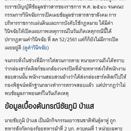
ระราชบัญญัติข้อมูลข่าวสารของราชการ พ.ศ. ๒๕๔๐ จนคณะ
กรรมการวินิจฉัยการเปิดเผยข้อมูลข่าวสารสาขาสังคม การ
บริหารราชการแผ่นดินและการบังคับใช้กฎหมาย ได้มีคำ
วินิจฉัยให้เปิดเผยภาพเหตุการณ์ในวันเกิดเหตุกรณีนี้ได้
ปรากฏตามคำวินิจฉัย ที่ สค 52/2561 แต่ก็ก็ยังไม่มีการเปิด
เผยอยู่ดี
(ดูคำวินิจฉัย)
จนกระทั่งในช่วงที่มีการไต่สวนการตาย ทนายความถึงได้ทราบ
ว่ากล่องฮาร์ดดิสก์ของกล้องวงจรปิดที่ฝ่ายทหารส่งให้พนักงาน
สอบสวนนั้น พนักงานสอบสวนอ้างว่าได้ส่งกล่องฮาร์ดดิสก์ไปให้
กองพิสูจน์หลักฐานกลางทำการตรวจสอบแล้ว แต่ปรากฏว่าไม่
พบข้อมูลภาพยนตร์ในวันเกิดเหตุ
ข้อมูลเบื้องต้นกรณีชัยภูมิ ป่าแส
นายชัยภูมิ ป่าแส เป็นนักกิจกรรมเยาวชนชาติพันธุ์ลาหู่ ถูก
ทหารสังกัดกองร้อยทหารม้าที่ 2 บก. ควบคุมที่ 1 หน่วยเฉพาะ