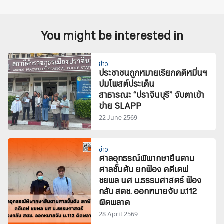
You might be interested in
ข่าว
ประชาชนถูกหมายเรียกคดีหมิ่นฯ
ปมโพสต์ประเด็น
สาธารณะ “ปราจีนบุรี” จับตาเข้า
ข่าย SLAPP
22 June 2569
ข่าว
ศาลอุทธรณ์พิพากษายืนตาม
ศาลชั้นต้น ยกฟ้อง คดีเดฟ
ชยพล นศ ม.ธรรมศาสตร์ ฟ้อง
กลับ สตช. ออกหมายจับ ม.112
ผิดพลาด
28 April 2569