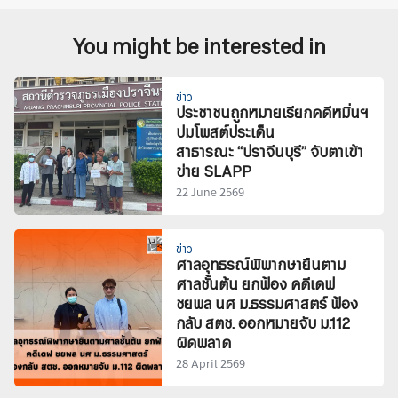
You might be interested in
ข่าว
ประชาชนถูกหมายเรียกคดีหมิ่นฯ
ปมโพสต์ประเด็น
สาธารณะ “ปราจีนบุรี” จับตาเข้า
ข่าย SLAPP
22 June 2569
ข่าว
ศาลอุทธรณ์พิพากษายืนตาม
ศาลชั้นต้น ยกฟ้อง คดีเดฟ
ชยพล นศ ม.ธรรมศาสตร์ ฟ้อง
กลับ สตช. ออกหมายจับ ม.112
ผิดพลาด
28 April 2569