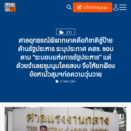
Skip
แจ้งการชุมนุม
to
content
Search
for:
ข่าว
ศาลอุทธรณ์พิพากษาคดีอภิชาติชู้ป้าย
ต้านรัฐประหาร ระบุประกาศ คสช. ชอบ
ตาม “ระบอบแห่งการรัฐประหาร” แต่
ด้วยจำเลยชุมนุมโดยสงบ จึงให้ยกฟ้อง
ข้อหามั่วสุมฯก่อความวุ่นวาย
31 MAY 2561