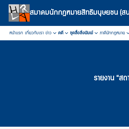
Skip
to
สมาคมนักกฎหมายสิทธิมนุษยชน (สน
content
หน้าแรก
เกี่ยวกับเรา
ข่าว
คดี
ชุดสื่อสิ่งพิมพ์
ภาคีนักกฎหมาย
Se
fo
รายงาน “สถ