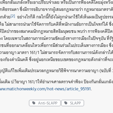
งเพื่อกลั่นแกล้งหรือเอาเปรียบจำเลย หรือเป็นการฟ้องคดีโดยมุ่งหวังผล
มปกติธรรมดา ซึ่งมีการอธิบายจากผู้เสนอกฎหมายว่า กฎหมายมาตรา
[2]
ากด้วย
อย่างไรก็ดี กลไกนี้ก็ยังไม่ถูกนำมาใช้ให้เห็นผลเป็นรูปธรรม 
ือ ไม่สามารถนำมาใช้จัดการกับคดีที่พนักงานอัยการเป็นโจทก์ได้ ซ
ปิดปากของสมาคมนักกฎหมายสิทธิมนุษยชน พบว่า การฟ้องคดีปิดปา
เนื่อง โดยเฉพาะในสถานการณ์ความขัดแย้งทางการเมืองในปัจจุบัน ที่รั
ชนที่ออกมาเคลื่อนไหวเพื่อการมีส่วนร่วมในประเด็นทางการเมือง ซ
ามอาญา มาตรา 161/1 ไม่สามารถจัดการกับสถานการณ์ดังกล่าวได้ เ
ฟ้องร้องดำเนินคดี ซึ่งอยู่นอกเหนือขอบเขตของกฎหมายดังกล่าวที่จะเ
ญัติแก้ไขเพิ่มเติมประมวลกฎหมายวิธีพิจารณาความอาญา (ฉบับที่ 
่มเติม ป.วิอาญา 161/1ให้อำนาจศาลตรวจคำฟ้อง ป้องกันกลั่นแกล้ง
ww.matichonweekly.com/hot-news/article_95191
.
Anti-SLAPP
SLAPP