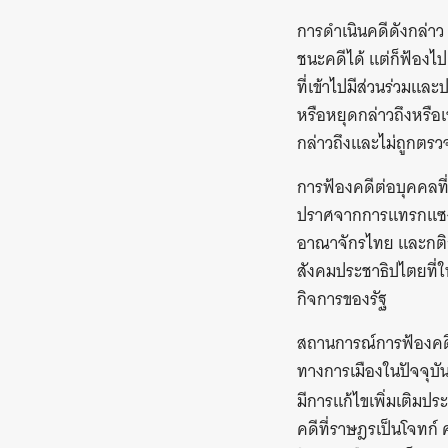
การดำเนินคดีดังกล่าว 
ชนะคดีได้ แต่ก็ฟ้องไปเ
ที่เข้าไปมีส่วนร่วมแ
หรือหยุดกล่าวถึงหรือเข
กล่าวถึงและไม่ถูกตรว
การฟ้องคดีต่อบุคคลท
ปราศจากการแทรกแซง แ
อาณาจักรไทย และกติก
สังคมประชาธิปไตยที่
กิจการของรัฐ
สถานการณ์การฟ้องคดีป
ทางการเมืองในปัจจุบัน
มีการแก้ไขเพิ่มเติม
คดีที่ราษฎรเป็นโจทก