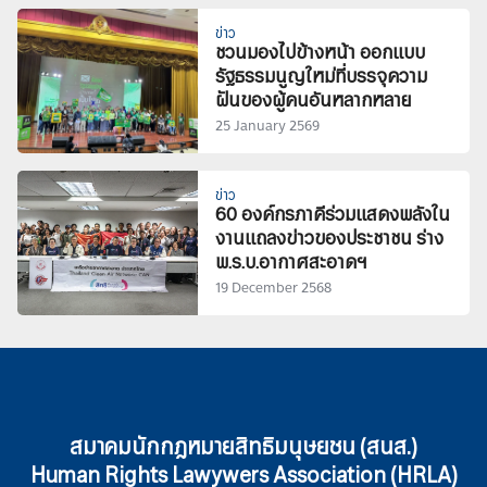
ข่าว
ชวนมองไปข้างหน้า ออกแบบ
รัฐธรรมนูญใหม่ที่บรรจุความ
ฝันของผู้คนอันหลากหลาย
25 January 2569
ข่าว
60 องค์กรภาคีร่วมแสดงพลังใน
งานแถลงข่าวของประชาชน ร่าง
พ.ร.บ.อากาศสะอาดฯ
19 December 2568
สมาคมนักกฎหมายสิทธิมนุษยชน (สนส.)
Human Rights Lawywers Association (HRLA)