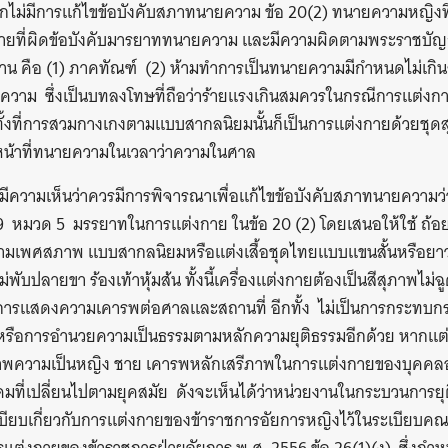
ากไม่มีการแก้ไขข้อบังคับสภาทนายความ ข้อ 20(2) ทนายความหญิงท
กายที่ผิดข้อบังคับมารยาททนายความ และมีความผิดตามพระราชบ
น คือ (1) ภาคทัณฑ์ (2) ห้ามทำการเป็นทนายความมีกำหนดไม่เกินส
าม ซึ่งเป็นบทลงโทษที่ถือว่าร้ายแรงเกินสมควรในกรณีการแต่งกา
น ทั้งที่การสวมกางเกงตามแบบสากลนิยมนั้นก็เป็นการแต่งกายด้วยชุด
หน้าที่ทนายความในเวลาว่าความในศาล
ึงมีความเห็นว่าควรมีการพิจารณาเพื่อแก้ไขข้อบังคับสภาทนายความ
หมวด 5 มรรยาทในการแต่งกาย ในข้อ 20 (2) โดยเสนอให้ใช้ ถ้อยค
มเพศสภาพ แบบสากลนิยมหรือแต่งเสื้อชุดไทยแบบแขนสั้นหรือยาว
บปลายขา ร้องเท้าหุ้มส้น ทั้งนี้เครื่องแต่งกายต้องเป็นสีสุภาพไม่ฉู
ารแสดงความเคารพต่อศาลและสถานที่ อีกทั้ง ไม่เป็นการกระทบก
 หรือการอำนวยความเป็นธรรมตามหลักความยุติธรรมอีกด้วย หากแต่
พความเป็นหญิง ชาย เคารพหลักเสรีภาพในการแต่งกายของบุคคลอันเป
งคมที่เปลี่ยนไปตามยุคสมัย ดังจะเห็นได้ว่าหน่วยงานในกระบวนการยุ
เบียบเกี่ยวกับการแต่งกายของข้าราชการอัยการหญิงไว้ในระเบียบค