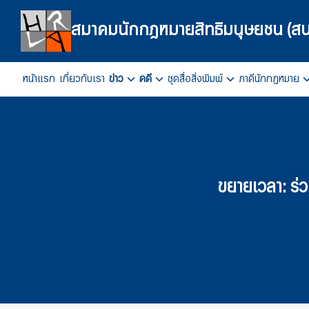
Skip
to
สมาคมนักกฎหมายสิทธิมนุษยชน (สน
content
หน้าแรก
เกี่ยวกับเรา
ข่าว
คดี
ชุดสื่อสิ่งพิมพ์
ภาคีนักกฎหมาย
Se
fo
ขยายเวลา: ร่