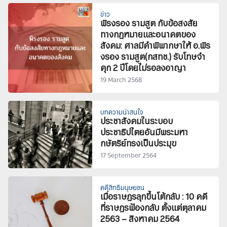
ข่าว
พิรงรอง รามสูต กับข้อสงสัย
ทางกฎหมายและอนาคตของ
สังคม: ศาลมีคำพิพากษาให้ อ.พิร
งรอง รามสูต(กสทช.) รับโทษจำ
คุก 2 ปีโดยไม่รอลงอาญา
19 March 2568
บทความน่าสนใจ
ประชาสังคมในระบอบ
ประชาธิปไตยอันมีพระมหา
กษัตริย์ทรงเป็นประมุข
17 September 2564
คดีสิทธิมนุษยชน
เมื่อราษฎรลุกขึ้นโต้กลับ : 10 คดี
ที่ราษฎรฟ้องกลับ ตั้งแต่ตุลาคม
2563 – สิงหาคม 2564