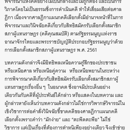
พิจารณาแห่งคดีอย่างไม่เป็นกลางและไม่ถูกต้อง และเป็นการ
วิภาคโดยไม่เป็นธรรมซึ่งการดำเนินคดี ทำให้เสื่อมเสียต่อศาล
ฎีกา เนื่องจากศาลฎีกาแผนกคดีเลือกตั้งมีอำนาจหน้าที่ในการ
พิจารณาและวินิจฉัยคดีเกี่ยวกับสิทธิสมัครรับเลือกตั้งสมาชิก
สภาผู้แทนราษฎร (คดีคุณสมบัติ) ตามรัฐธรรมนูญแห่งราช
อาณาจักรไทยและพระราชบัญญัติประกอบรัฐธรรมนูญว่าด้วย
การเลือกตั้งสมาชิกสภาผู้แทนราษฎร พ.ศ. 2561
บทความดังกล่าวจึงมีอิทธิพลเหนือความรู้สึกของประชาชน
หรือเหนือศาล หรือเหนือคู่ความ หรือเหนือพยานในระหว่าง
การพิจารณาคดีเกี่ยวกับสิทธิสมัครรับเลือกตั้งสมาชิกสภาผู้
แทนราษฎรเรื่องอื่น ๆ ในอนาคต ซึ่งอาจมีประเด็นอย่าง
เดียวกันกับคดีที่ผู้ประพันธ์ได้กล่าว หรือแสดงในบทความ และ
ผู้กล่าวหายังเห็นว่าบทความดังกล่าวไม่ใช่การวิพากษ์วิจารณ์ใน
เชิงวิชาการต่อคำสั่งวินิจฉัยชี้ขาดคดีของศาลฎีกาแผนกคดี
เลือกตั้งเพราะคำว่า “มักง่าย” และ “ตะพึดตะพือ” ไม่ใช่
วิชาการ แต่เป็นเรื่องที่ต้องการตำหนิเพียงอย่างเดียว จึงเข้าข่าย