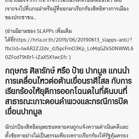
เกี่ยวเนื่องจากการทำกิจกรรมรณรงค์หรือเคลื่อนไหว โดย
เจาะจงไปที่แกนนำหรือผู้ที่ออกมาเรียกร้องสิทธิทางการเมือง
ของประชาชน…
(อ่านนิยามของ SLAPPs เพิ่มเติม
ได้ที่https://hrla.or.th/2019/06/20190613_slapps-anti/?
fbclid=IwAR2ZJ2dv_dJSpcFmO3Kp_LoMqGZkS0NWWL6
0ZFodT9tRr1-lZaX5X1wcEfc )
กฤษกร ศิลารักษ์ หรือ ป้าย ปากมูล แกนนำ
การเคลื่อนไหวต่อต้านเขื่อนราศีไสล กับการ
เรียกร้องให้ยุติการออกโฉนดในที่ดินบนที่
สาธารณะเกาะดอนคำพวงและกรณีการปิด
เขื่อนปากมูล
นักปกป้องสิทธิมนุษยชนหลายคนถูกแจ้งความดำเนินคดีและ
ตั้งข้อหาอย่างไม่เป็นธรรมเพียงเพราะเรียกร้องให้รัฐคุ้มครอง