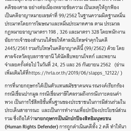
คดีของศาล อย่างต่อเนื่องหลายข้อความ เป็นเหตุให้ถูกฟ้อง
เป็นคดีอาญาหมายเลขดำที่ 99/2562 ในฐานความผิดฐานหมิ่น
ประมาทโดยการโฆษณาและหมิ่นประมาทศาล ตาม ประมวล
กฎหมายอาญามาตรา 198 , 326 และมาตรา 328 โดยพนักงาน
อัยการเจ้าของสำนวนได้ขอให้ศาลนับโทษจำคุกในคดี
2445/2561 รวมกับโทษในคดีอาญาคดีนี้ (99/2562) ด้วย โดย
ศาลจังหวัดอุบลราชาธานี ได้นัดสืบพยานโจทก์ และพยาน
จำเลยครั้งต่อไป ในวันที่ 24, 25 และ 26 กันยายน 2562 (อ่าน
เพิ่มเติมได้ที่https://hrla.or.th/2019/06/slapps_12122/ )
การที่นายกฤษกรได้เป็นตัวแทนสมัชชาคนจน รณรงค์เรียกร้อง
กรณีเขื่อนปากมูล กรณีเขื่อนราษีไศลรวมถึงกรณีเกาะดอนคำ
พวง เป็นการใช้สิทธิขั้นพื้นฐานของประชาชนในการมีส่วนร่วมใน
ประเด็นสาธารณะ และเป็นการทำงานเพื่อปกป้องประโยชน์ส่วน
รวม ซึ่งถือได้ว่า
นายกฤษกรเป็นนักปกป้องสิทธิมนุษยชน
(
Human Rights Defender)
การถูกดำเนินคดีทั้ง 2 คดี ทำให้นา