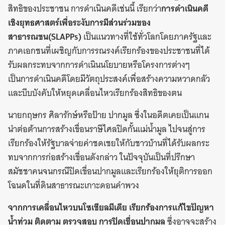
สิทธิของประชาชน การดำเนินคดีเช่นนี้ เรียกว่า
การดำเนินคดี
เชิงยุทธศาสตร์เพื่อระงับการมีส่วนร่วมของ
สาธารณชน(
SLAPPs)
เป็นแนวทางที่ใช้ทั่วโลกโดยภาครัฐและ
ภาคเอกชนที่เผชิญกับการรณรงค์เรียกร้องของประชาชนที่ได้
รับผลกระทบจากการดำเนินนโยบายหรือโครงการต่างๆ
เป็นการดำเนินคดีโดยมีวัตถุประสงค์เพื่อสร้างความหวาดกลัว
และบีบบังคับให้หยุดเคลื่อนไหวเรียกร้องสิทธิของตน
นายกฤษกร ศิลารักษ์หรือป้าย ปากมูล ซึ่งในอดีตเคยเป็นแกน
นำต่อต้านการสร้างเขื่อนราษีไศลปิดกั้นแม่น้ำมูล ไปจนสู่การ
เรียกร้องให้รัฐบาลจ่ายค่าชดเชยให้กับชาวบ้านที่ได้รับผลกระ
ทบจากการก่อสร้างเขื่อนดังกล่าว ในปัจจุบันเป็นที่ปรึกษา
สมัชชาคนจนกรณีปิดเขื่อนปากมูลและเรียกร้องให้ยุติการออก
โฉนดในที่ดินสาธารณะเกาะดอนคำพวง
จากการเคลื่อนไหวบนโซเชียลมีเดีย เรียกร้องการแก้ไขปัญหา
น้ำท่วม ติดตาม ตรวจสอบ การปิดเขื่อนปากมูล
ซึ่งอาจจะสร้าง