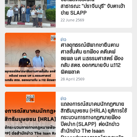
สาธารณะ “ปราจีนบุรี” จับตาเข้า
ข่าย SLAPP
22 June 2569
ข่าว
ศาลอุทธรณ์พิพากษายืนตาม
ศาลชั้นต้น ยกฟ้อง คดีเดฟ
ชยพล นศ ม.ธรรมศาสตร์ ฟ้อง
กลับ สตช. ออกหมายจับ ม.112
ผิดพลาด
28 April 2569
ข่าว
แถลงการณ์สมาคมนักกฎหมาย
สิทธิมนุษยชน (HRLA) ยุติการใช้
กระบวนการทางกฎหมายฟ้อง
ปิดปาก (SLAPP) ต่อนักข่าว
สำนักข่าว The Isaan