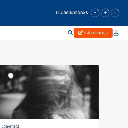
-
+
=
เพิ่มลดขนาดอักษร
แจ้งการชุมนุม
แถลงการณ์