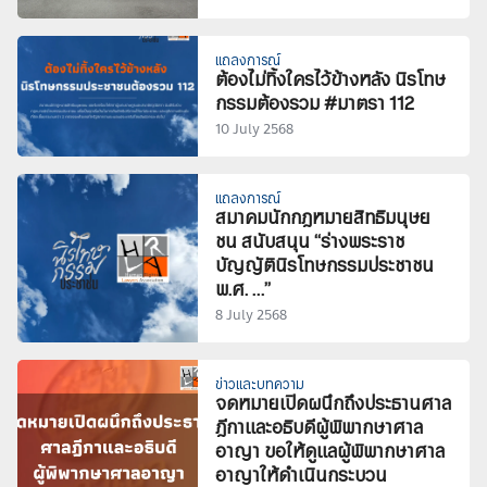
แถลงการณ์
ต้องไม่ทิ้งใครไว้ข้างหลัง นิรโทษ
กรรมต้องรวม #มาตรา 112
10 July 2568
แถลงการณ์
สมาคมนักกฎหมายสิทธิมนุษย
ชน สนับสนุน “ร่างพระราช
บัญญัตินิรโทษกรรมประชาชน
พ.ศ. …”
8 July 2568
ข่าวและบทความ
จดหมายเปิดผนึกถึงประธานศาล
ฎีกาและอธิบดีผู้พิพากษาศาล
อาญา ขอให้ดูแลผู้พิพากษาศาล
อาญาให้ดำเนินกระบวน