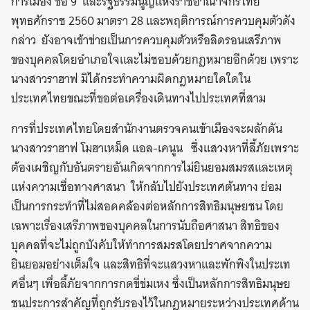
การเมือง ข้อ 9 และรัฐธรรมนูญแห่งราชอาณาจักรไทย
พุทธศักราช 2560 มาตรา 28 และพฤติการณ์การควบคุมตัวดัง
กล่าว ยังอาจเข้าข่ายเป็นการควบคุมตัวหรือลิดรอนเสรีภาพ
ของบุคคลโดยอำเภอใจและไม่ชอบด้วยกฎหมายอีกด้วย เพราะ
นางสาวราฮาฟ มิได้กระทำความผิดกฎหมายใดใดใน
ประเทศไทยขณะที่ขอต่อเครื่องเดินทางไปประเทศที่สาม
การที่ประเทศไทยโดยสำนักงานตรวจคนเข้าเมืองจะผลักดัน
นางสาวราฮาฟ โมฮาเหม็ด แอล-เคนูน ซึ่งแสวงหาที่ลี้ภัยเพราะ
ต้องเผชิญกับอันตรายอันเกิดจากการไม่ยินยอมสมรสและเหตุ
แห่งความเชื่อทางศาสนา ให้กลับไปยังประเทศต้นทาง ย่อม
เป็นการกระทำที่ไม่สอดคล้องต่อหลักการสิทธิมนุษยชน โดย
เฉพาะเรื่องเสรีภาพของบุคคลในการนับถือศาสนา สิทธิของ
บุคคลที่จะไม่ถูกบังคับให้ทำการสมรสโดยปราศจากความ
ยินยอมอย่างเต็มใจ และสิทธิที่จะแสวงหาและพักพิงในประเท
ศอื่นๆ เพื่อลี้ภัยจากการกดขี่ข่มเหง ซึ่งเป็นหลักการสิทธิมนุษย
ชนประการสำคัญที่ถูกรับรองไว้ในกฎหมายระหว่างประเทศด้าน