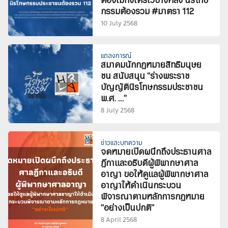
ต้องไม่ทิ้งใครไว้ข้างหลัง นิรโทษ
กรรมต้องรวม #มาตรา 112
10 July 2568
แถลงการณ์
สมาคมนักกฎหมายสิทธิมนุษย
ชน สนับสนุน “ร่างพระราช
บัญญัตินิรโทษกรรมประชาชน
พ.ศ. …”
8 July 2568
ข่าวและบทความ
จดหมายเปิดผนึกถึงประธานศาล
ฎีกาและอธิบดีผู้พิพากษาศาล
อาญา ขอให้ดูแลผู้พิพากษาศาล
อาญาให้ดำเนินกระบวน
พิจารณาตามหลักการกฎหมาย
“อย่างเป็นปกติ”
8 April 2568