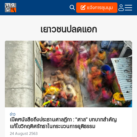
Skip
แจ้งการชุมนุม
to
content
Search
for:
เยาวชนปลดแอก
ข่าว
เปิดหนังสือถึงประธานศาลฎีกา : “ศาล” บทบาทสำคัญ
แก้ไขวิกฤติศรัทธาในกระบวนการยุติธรรม
24 August 2563