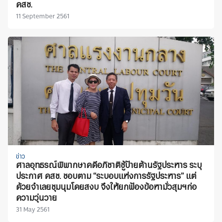
คสช.
11 September 2561
ข่าว
ศาลอุทธรณ์พิพากษาคดีอภิชาติชู้ป้ายต้านรัฐประหาร ระบุ
ประกาศ คสช. ชอบตาม “ระบอบแห่งการรัฐประหาร” แต่
ด้วยจำเลยชุมนุมโดยสงบ จึงให้ยกฟ้องข้อหามั่วสุมฯก่อ
ความวุ่นวาย
31 May 2561