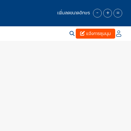
-
+
=
เพิ่มลดขนาดอักษร
แจ้งการชุมนุม