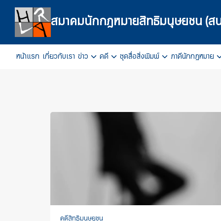
Skip
to
สมาคมนักกฎหมายสิทธิมนุษยชน (สน
content
หน้าแรก
เกี่ยวกับเรา
ข่าว
คดี
ชุดสื่อสิ่งพิมพ์
ภาคีนักกฎหมาย
Se
fo
คดีสิทธิมนุษยชน