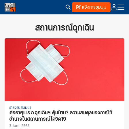
Skip
แจ้งการชุมนุม
to
content
Search
for:
สถานการณ์ฉุกเฉิน
รายงานสัมมนา
ต่ออายุพ.ร.ก.ฉุกเฉินฯ คุ้มไหม? ความสมดุลของการใช้
อำนาจในสถานการณ์โควิด19
3 June 2563