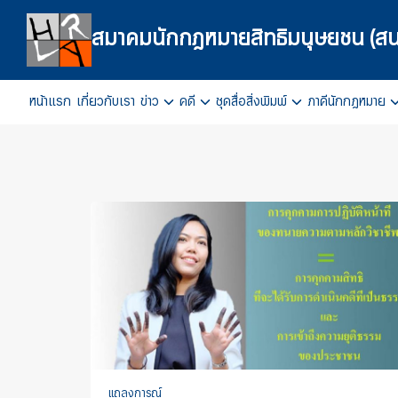
Skip
to
สมาคมนักกฎหมายสิทธิมนุษยชน (สน
content
หน้าแรก
เกี่ยวกับเรา
ข่าว
คดี
ชุดสื่อสิ่งพิมพ์
ภาคีนักกฎหมาย
Se
fo
แถลงการณ์