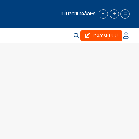
-
+
=
เพิ่มลดขนาดอักษร
แจ้งการชุมนุม