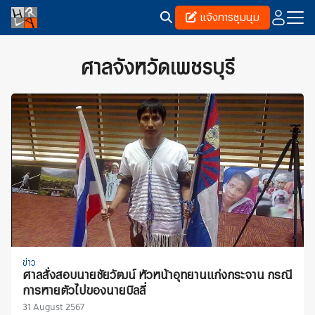
Skip
แจ้งการชุมนุม
to
content
Search
for:
ศาลจังหวัดเพชรบุรี
ข่าว
ศาลสั่งสอบนายชัยวัฒน์ หัวหน้าอุทยานแก่งกระจาน กรณี
การหายตัวไปของนายบิลลี่
31 August 2567