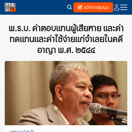
Skip
แจ้งการชุมนุม
to
content
Search
for:
พ.ร.บ. ค่าตอบแทนผู้เสียหาย และค่า
ทดแทนและค่าใช้จ่ายแก่จำเลยในคดี
อาญา พ.ศ. ๒๕๔๔