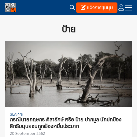
Skip
แจ้งการชุมนุม
to
content
Search
for:
ป้าย
SLAPPs
กรณีนายกฤษกร ศิลารักษ์ หรือ ป้าย ปากมูล นักปกป้อง
สิทธิมนุษยชนถูกฟ้องหมิ่นประมาท
20 September 2562