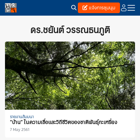
Skip
แจ้งการชุมนุม
to
content
Search
for:
ดร.ชยันต์ วรรณธนภูติ
รายงานสัมมนา
“บ้าน” ในความเชื่อและวิถีชีวิตของชาติพันธุ์กะเหรี่ยง
7 May 2561