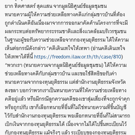
ยาก ทิตศาสตร์ สุดแสน จากมูลนิธิศูนย์ข้อมูลชุมชน
ทนายความผู้ให้ความช่วยเหลือทางคดีแก่กลุ่มชาวบ้านที่ต้อง
ถูกดำเนินคดีอันเนื่องมาจากการออกมาคัดค้านโครงการที่จะมี
ผลกระทบต่อทรัพยากระรรมชาติและสิ่งแวดล้อมบริเวรชุมชน
ในฐานะผู้ขอรับความช่วยเหลือจากกองทุนยุติธรรม ได้ให้ความ
เห็นต่อกรณีดังกล่าว ”คดีเดินเทใจให้เทพา (อ่านคดีเดินเทใจ
ให้เทพาได้ที่นี้
https://freedom.ilaw.or.th/th/case/810
)
“พวกเรา (ทนายความจากมูลนิธิศูนย์ข้อมูลชุมชน) ได้ให้ความ
ช่วยเหลือทางคดีกับกลุ่มชาวบ้าน และขอใช้สิทธิขอรับค่า
ทนายความจากกองทุนยุติธรรม แต่สำนักงานยุติธรรมจังหวัด
สงขลา บอกว่าพวกเราเป็นทนายความที่ให้ความช่วยเหลือทาง
คดีอยู่แล้ว หรือมีกรณีลูกความคดีของเขาสุ่มเสี่ยงที่จะถูกจำคุก
หรือถูกปรับ เขาก็เลือกทนายที่อื่นที่ไม่ใช่ทนายความที่ขึ้นบัญชี
ไว้กับสำนักงานกองทุนยุติธรรม พอเลือกทนายที่อื่นก็ไม่สามารถ
เบิกเงินจากกองทุนยุติธรรมได้ เนื่องจากไม่ได้ไปขึ้นทะเบียนไว้
กับกองทุนยุติธรรม แม้จริงๆ แล้ว ระเบียบของกองทุนยุติธรรม