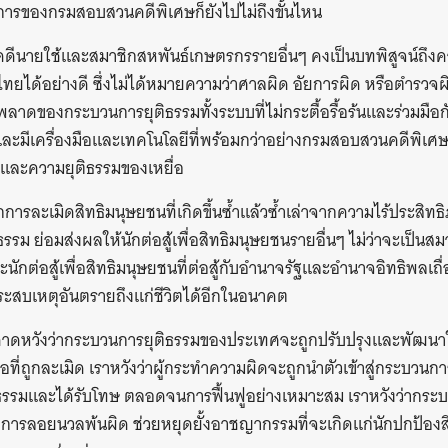
ินการของกรมสอบสวนคดีพิเศษก็ยังไปไม่ถึงขั้นไหน
ีนายใช้และสมาชิกสหพันธ์เกษตรกรรายอื่นๆ คงเป็นบทพิสูจน์ถึง
ทยได้อย่างดี ซึ่งไม่ได้หมายความว่าศาลผิด อัยการผิด หรือตำรว
พลาดของกระบวนการยุติธรรมทั้งระบบที่ไม่กระตื้อรื้อร้นและร่วมมื
ะมีเครื่องมือและเทคโนโลยีที่พร้อมกว่าอย่างกรมสอบสวนคดีพิเศษท
รมและความยุติธรรมของเหยื่อ
รละเมิดสิทธิมนุษยชนที่เกิดขึ้นซ้ำแล้วซ้ำเล่าจากความไร้ประสิทธิ
รรม ย่อมส่งผลให้นักต่อสู้เพื่อสิทธิมนุษยชนรายอื่นๆ ไม่ว่าจะเป็
และนักต่อสู้เพื่อสิทธิมนุษยชนที่ต่อสู้กับอำนาจรัฐและอำนาจอิทธิพลเถื่
จประสบเหตุอันตรายถึงแก่ชีวิตได้อีกในอนาคต
แต่คาดหวังว่ากระบวนการยุติธรรมของประเทศจะถูกปรับปรุงและพัฒนาให้
่อที่ถูกละเมิด เราหวังว่าผู้กระทำความผิดจะถูกนำตัวเข้าสู่กระบวนก
ธรรมและได้รับโทษ ตลอดจนการฟื้นฟูอย่างเหมาะสม เราหวังว่ากระ
งการลอยนวลพ้นผิด ช่วยหยุดยั้งอาชญากรรมที่จะเกิดแก่นักปกป้องสิท