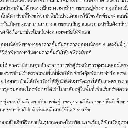
 2559 ศาลชั้นต้นได้มีคำพิพากษายกฟ้องโจทก์. เนื่องจากศาลเห็นว่าปร
น้าคนร้ายได้ เพราะเป็นช่วงเวลาสั้น ๆ พยานอยู่ห่างจากจุดที่คนข
ใกล้ค่ำ ส่วนที่โจทก์ร่วมนำสืบในประเด็นการใช้โทรศัพท์ของจำเลยซึ่ง
งจากวันเกิดเหตุเวลานานมาก จากพยานหลักฐานและการนำสืบดังกล่าวจึง
ง จึงต้องยกประโยชน์แห่งความสงสัยให้จำเลย
นอุทธรณ์คำพิพากษาของศาลชั้นต้นต่อศาลอุทธรณ์ภาค 8 และวันนี้ 
ด้มีคำพิพากษายืนตามศาลชั้นต้นให้ยกฟ้องโจทก์
ยใช้ คาดว่ามีสาเหตุหลักมาจากการต่อสู้ร่วมกับชาวชุมชนคลองไทรพัฒ
องชาวบ้านเข้าตรวจสอบพื้นที่ซึ่งบริษัท จิวกังจุ้ยพัฒนา จำกัด ครอ
 โดยชาวบ้านได้เรียกร้องให้รัฐนำที่ดินมาจัดสรรให้กับเกษตรกร
วชุมชนคลองไทรพัฒนาได้เข้าไปอาศัยอยู่ในพื้นที่เพื่อเรียกร้องค
 กลุ่มชาวบ้านต้องพบกับการข่มขู่ และคุกคามให้ออกจากพื้นที่ ทั้งจ
ังหารชาวบ้านไปแล้วก่อนหน้านายใช้ถึง 3 รายคือ
กลอบยิงเสียชีวิตภายในชุมชนคลองไทรพัฒนา อ.ชัยบุรี จังหวัดสุราษฤร