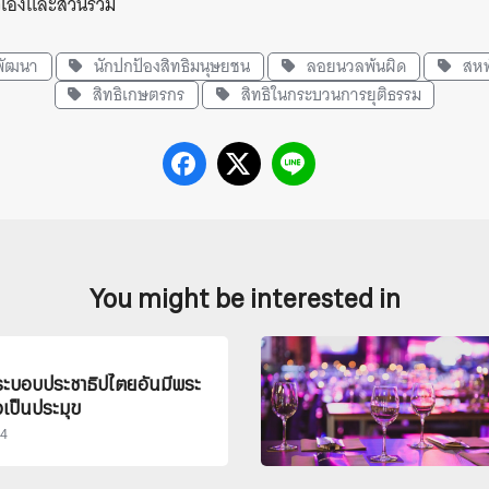
ัวเองและส่วนร่วม
พัฒนา
นักปกป้องสิทธิมนุษยชน
ลอยนวลพ้นผิด
สหพ
สิทธิเกษตรกร
สิทธิในกระบวนการยุติธรรม
You might be interested in
ะบอบประชาธิปไตยอันมีพระ
เป็นประมุข
64