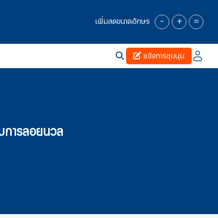
-
+
=
เพิ่มลดขนาดอักษร
แจ้งการชุมนุม
กับการลอยนวล