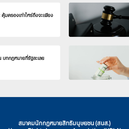
คุ้มครองเท่าไหร่ถึงจะเพียง
น บทกฎหมายที่รัฐละเลย
สมาคมนักกฎหมายสิทธิมนุษยชน (สนส.)