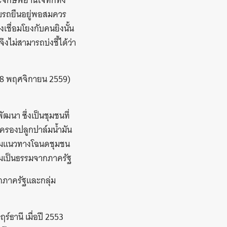
ะจักษ์พยานโจทก์ทั้ง
ับรถยืนอยู่พอสมควร
เชื่อมโยงกับคนยิงนั้น
ไม่สามารถบ่งชี้ได้ว่า
(28 พฤศจิกายน 2559)
นา ซึ่งเป็นชุมชนที่
บครองปลูกปาล์มน้ำมัน
ตามแนวทางโฉนดชุมชน
วามเป็นธรรมจากภาครัฐ
ากภาครัฐและกลุ่ม
์ธานี เมื่อปี 2553