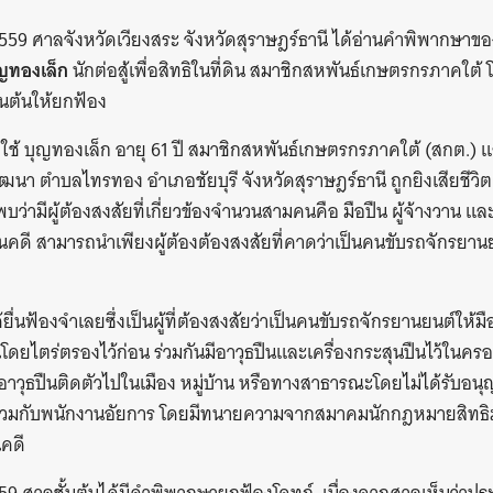
2559 ศาลจังหวัดเวียงสระ จังหวัดสุราษฎร์ธานี ได้อ่านคำพิพากษา
ุญทองเล็ก
นักต่อสู้เพื่อสิทธิในที่ดิน สมาชิกสหพันธ์เกษตรกรภาคใต
นต้นให้ยกฟ้อง
ยใช้ บุญทองเล็ก อายุ 61 ปี สมาชิกสหพันธ์เกษตรกรภาคใต้ (สกต.) และ
นา ตำบลไทรทอง อำเภอชัยบุรี จังหวัดสุราษฎร์ธานี ถูกยิงเสียชีวิตเมื
ว่ามีผู้ต้องสงสัยที่เกี่ยวข้องจำนวนสามคนคือ มือปืน ผู้จ้างวาน 
ินคดี สามารถนำเพียงผู้ต้องต้องสงสัยที่คาดว่าเป็นคนขับรถจักรยานย
ยื่นฟ้องจำเลยซึ่งเป็นผู้ที่ต้องสงสัยว่าเป็นคนขับรถจักรยานยนต์ให้มือ
ื่นโดยไตร่ตรองไว้ก่อน ร่วมกันมีอาวุธปืนและเครื่องกระสุนปืนไว้ในค
วุธปืนติดตัวไปในเมือง หมู่บ้าน หรือทางสาธารณะโดยไม่ได้รับอนุญ
ทก์ร่วมกับพนักงานอัยการ โดยมีทนายความจากสมาคมนักกฎหมายสิทธิ
นคดี