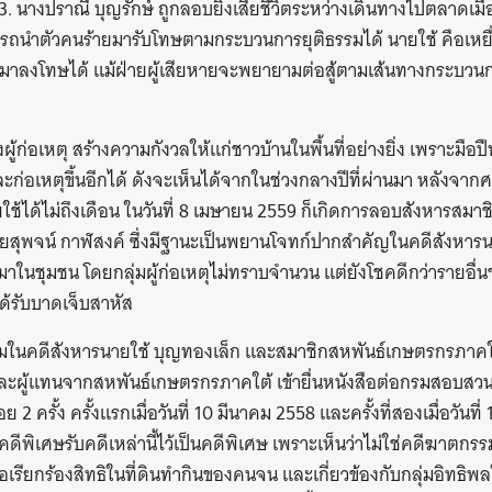
. นางปราณี บุญรักษ์ ถูกลอบยิงเสียชีวิตระหว่างเดินทางไปตลาดเมื่
รถนำตัวคนร้ายมารับโทษตามกระบวนการยุติธรรมได้ นายใช้ คือเหยื่อรา
มาลงโทษได้ แม้ฝ่ายผู้เสียหายจะพยายามต่อสู้ตามเส้นทางกระบวน
ก่อเหตุ สร้างความกังวลให้แก่ชาวบ้านในพื้นที่อย่างยิ่ง เพราะมือป
ะก่อเหตุขึ้นอีกได้ ดังจะเห็นได้จากในช่วงกลางปีที่ผ่านมา หลังจาก
ช้ได้ไม่ถึงเดือน ในวันที่ 8 เมษายน 2559 ก็เกิดการลอบสังหารสม
ยสุพจน์ กาฬสงค์ ซึ่งมีฐานะเป็นพยานโจทก์ปากสำคัญในคดีสังหารน
มาในชุมชน โดยกลุ่มผู้ก่อเหตุไม่ทราบจำนวน แต่ยังโชคดีกว่ารายอื่
ก็ได้รับบาดเจ็บสาหัส
มในคดีสังหารนายใช้ บุญทองเล็ก และสมาชิกสหพันธ์เกษตรกรภาคใต
ะผู้แทนจากสหพันธ์เกษตรกรภาคใต้ เข้ายื่นหนังสือต่อกรมสอบสว
 2 ครั้ง ครั้งแรกเมื่อวันที่ 10 มีนาคม 2558 และครั้งที่สองเมื่อวันที
พิเศษรับคดีเหล่านี้ไว้เป็นคดีพิเศษ เพราะเห็นว่าไม่ใช่คดีฆาตกรรมทั
ื่อเรียกร้องสิทธิในที่ดินทำกินของคนจน และเกี่ยวข้องกับกลุ่มอิทธิพล