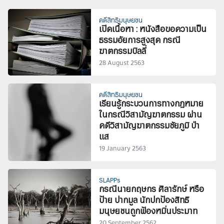
คดีสิทธิมนุษยชน
เปิดเนื้อหา : หนังสือขอความเป็น
ธรรมอัยการสูงสุด กรณี
ฆาตกรรมบิลลี่
28 August 2563
คดีสิทธิมนุษยชน
เรียนรู้กระบวนการทางกฎหมาย
ในกรณีวิสามัญฆาตกรรม ผ่าน
คดีวิสามัญฆาตกรรมชัยภูมิ ป่า
แส
19 January 2563
SLAPPs
กรณีนายกฤษกร ศิลารักษ์ หรือ
ป้าย ปากมูล นักปกป้องสิทธิ
มนุษยชนถูกฟ้องหมิ่นประมาท
20 September 2562