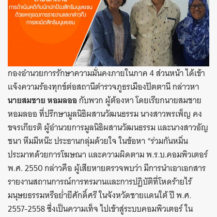
กองอำนวยการรักษาความมั่นคงภายในภาค 4 ส่วนหน้า ได้เข้า
แจ้งความร้องทุกข์ต่อสถานีตำรวจภูธรเมืองปัตตานี กล่าวหา
นายสมชาย หอมลออ
กับพวก ผู้ต้องหา โดยเรียกนายสมชาย
หอมลออ ที่ปรึกษามูลนิธิผสานวัฒนธรรม นางสาวพรเพ็ญ คง
ขจรเกียรติ ผู้อำนวยการมูลนิธิผสานวัฒนธรรม และนางสาวอัญ
ชนา หีมมีหน๊ะ ประธานกลุ่มด้วยใจ ในข้อหา “ร่วมกันหมิ่น
ประมาทด้วยการโฆษณา และความผิดตาม พ.ร.บ.คอมพิวเตอร์
พ.ศ. 2550 กล่าวคือ ผู้เสียหายตรวจพบว่า มีการนำเอาเอกสาร
รายงานสถานการณ์การทรมานและการปฏิบัติที่โหดร้ายไร้
มนุษยธรรมหรือย่ำยีศักดิ์ศรี ในจังหวัดชายแดนใต้ ปี พ.ศ.
2557-2558 ซึ่งเป็นความเท็จ ไปเข้าสู่ระบบคอมพิวเตอร์ ใน