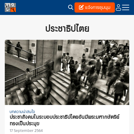
Skip
แจ้งการชุมนุม
to
content
Search
for:
ประชาธิปไตย
บทความน่าสนใจ
ประชาสังคมในระบอบประชาธิปไตยอันมีพระมหากษัตริย์
ทรงเป็นประมุข
17 September 2564