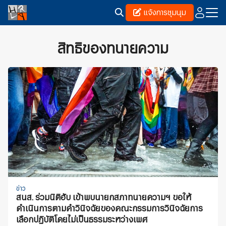
Skip
แจ้งการชุมนุม
to
content
Search
for:
สิทธิของทนายความ
ข่าว
สนส. ร่วมนิติฮับ เข้าพบนายกสภาทนายความฯ ขอให้
ดำเนินการตามคำวินิจฉัยของคณะกรรมการวินิจฉัยการ
เลือกปฏิบัติโดยไม่เป็นธรรมระหว่างเพศ